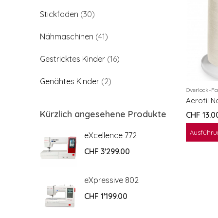
Stickfaden
(30)
Nähmaschinen
(41)
Gestricktes Kinder
(16)
Genähtes Kinder
(2)
Overlock-F
Aerofil N
Kürzlich angesehene Produkte
CHF
13.0
Ausführu
2
eXcellence 772
CHF
3'299.00
2
eXpressive 802
CHF
1'199.00