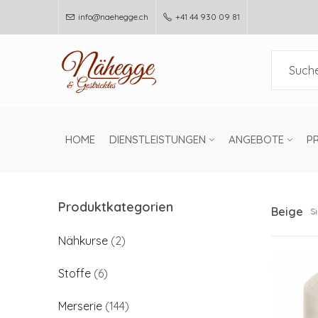
info@naehegge.ch
+41 44 930 09 81
HOME
DIENSTLEISTUNGEN
ANGEBOTE
P
Produktkategorien
Beige
S
Nähkurse
(2)
Stoffe
(6)
Merserie
(144)