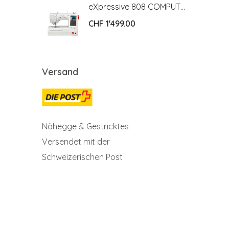
eXpressive 808 COMPUTER NÄH- UND STICKMASCHINE
eXpressive 808 COMPUTER NÄH- UND STICKMASCHINE
CHF
1'499.00
Versand
Nähegge & Gestricktes
Versendet mit der
Schweizerischen Post