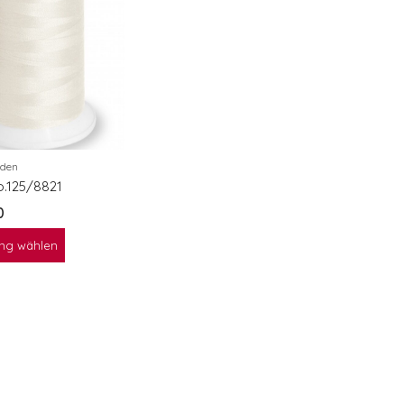
aden
o.125/8821
0
ng wählen
eXcellence 772
eXcellence 772
CHF
3'299.00
CHF
3'299.00
eXpressive 802
eXpressive 802
CHF
1'199.00
CHF
1'199.00