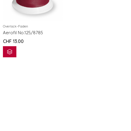
eXcellence 772
eXcellence 7
CHF
3'299.00
CHF
3'299.0
Overlock-Faden
eXpressive 802
eXpressive 
Aerofil No.125/8785
CHF
1'199.00
CHF
1'199.00
CHF
13.00
eXpressive 808 COMPUTER NÄH- UND STICKMASCHINE
CHF
1'499.00
CHF
1'499.00