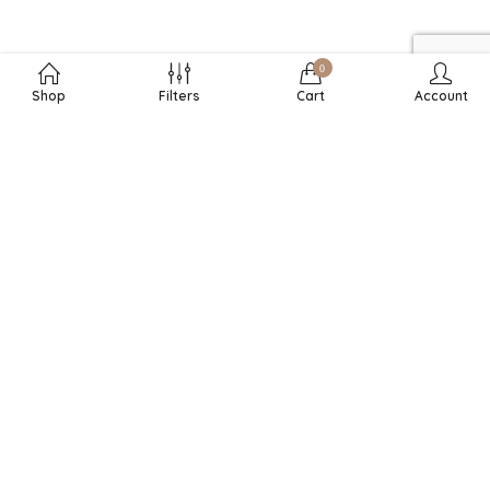
0
Shop
Filters
Cart
Account
RECHTLICHES
DURCHSUCHEN
SHOPINFOS
SO FINDEN SIE MICH
Produktkategorien