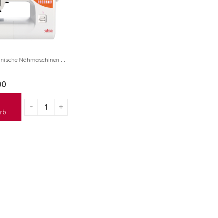
,
sche Nähmaschinen eXplore
Nähmaschinen
00
rb
eXcellence 772
eXcellence 772
CHF
3'299.00
CHF
3'299.00
eXpressive 802
eXpressive 802
CHF
1'199.00
CHF
1'199.00