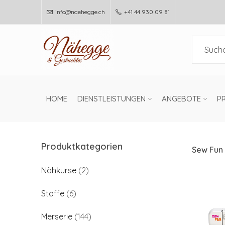
info@naehegge.ch
+41 44 930 09 81
HOME
DIENSTLEISTUNGEN
ANGEBOTE
P
Produktkategorien
Sew Fun
Nähkurse
(2)
Stoffe
(6)
Merserie
(144)