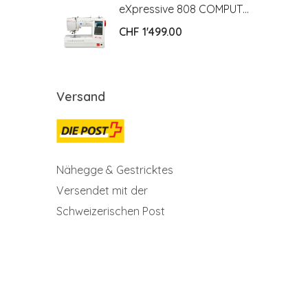
eXpressive 808 COMPUTER NÄH- UND STICKMASCHINE
eXpressive 808 COMPUTER NÄH- UND STICKMASCHINE
CHF
1'499.00
Versand
Nähegge & Gestricktes
Versendet mit der
Schweizerischen Post