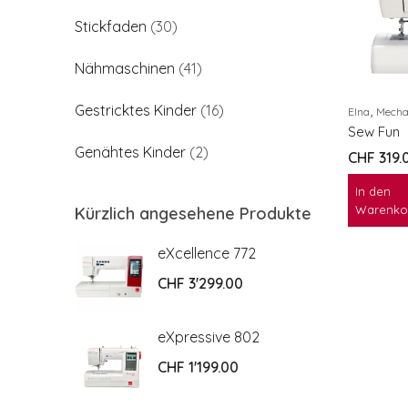
Stickfaden
(30)
Nähmaschinen
(41)
,
Gestricktes Kinder
(16)
Elna
Mechani
Sew Fun
Genähtes Kinder
(2)
CHF
319.
In den
Warenko
Kürzlich angesehene Produkte
2
eXcellence 772
CHF
3'299.00
2
eXpressive 802
CHF
1'199.00