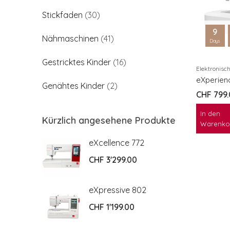
Stickfaden
(30)
9
Nähmaschinen
(41)
Days
Gestricktes Kinder
(16)
Elektronisc
eXperien
Genähtes Kinder
(2)
CHF
799.
In den
Kürzlich angesehene Produkte
Warenko
2
eXcellence 772
CHF
3'299.00
2
eXpressive 802
CHF
1'199.00