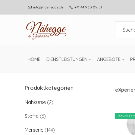
info@naehegge.ch
+41 44 930 09 81
HOME
DIENSTLEISTUNGEN
ANGEBOTE
P
Produktkategorien
eXperie
Nähkurse
(2)
Stoffe
(6)
20
% AKTIO
Merserie
(144)