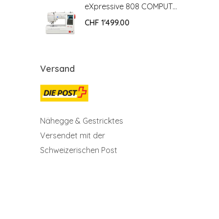
eXpressive 808 COMPUTER NÄH- UND STICKMASCHINE
eXpressive 808 COMPUTER NÄH- UND STICKMASCHINE
CHF
1'499.00
Versand
Nähegge & Gestricktes
Versendet mit der
Schweizerischen Post