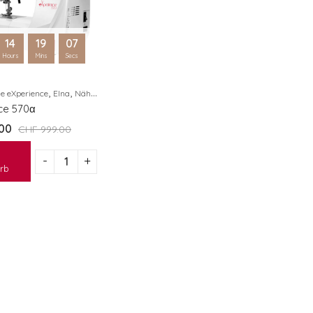
14
19
07
Hours
Mins
Secs
,
,
he eXperience
Elna
Nähmaschinen
ce 570α
00
CHF
999.00
rb
eXcellence 772
eXcellence 772
CHF
3'299.00
CHF
3'299.00
eXpressive 802
eXpressive 802
CHF
1'199.00
CHF
1'199.00