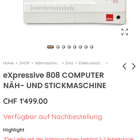
Home
SHOP
Nähmaschinen
Elna
Elektronische eXperience
eXpressive 808 COMPUTER
NÄH- UND STICKMASCHINE
Aerofil No
eXpressive 802
120/8990
CHF
1'199.00
CHF
1'499.00
CHF
6.50
Verfügbar auf Nachbestellung
Highlight
*
Die Lieferzeit der Nähmaschinen beträgt 1-2 Arbeitstage