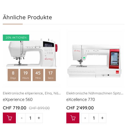
Ähnliche Produkte
20
% AKTIONEN
8
19
45
16
Days
Hours
Mins
Secs
,
,
,
,
E
lektronische Nähmaschinen Spitzenqualität eXcellence
Elektronische eXperience
Elna
Nähmaschinen
Elna
Nähmaschinen
eXperience 560
eXcellence 770
CHF
719.00
CHF
2'499.00
CHF
899.00