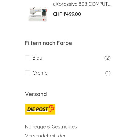
eXpressive 808 COMPUTER NÄH- UND STICKMASCHINE
eXpressive 808 COMPUTER NÄH- UND STICKMASCHINE
CHF
1'499.00
Filtern nach Farbe
Blau
(2)
Creme
(1)
Versand
Nähegge & Gestricktes
Versendet mit der