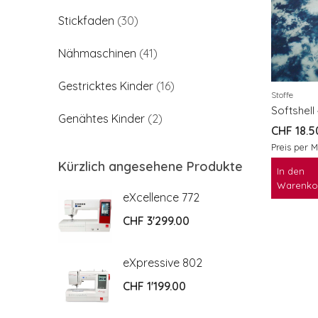
Stickfaden
(30)
Nähmaschinen
(41)
Gestricktes Kinder
(16)
Stoffe
Softshell
Genähtes Kinder
(2)
CHF
18.5
Preis per M
Kürzlich angesehene Produkte
In den
Warenko
2
eXcellence 772
CHF
3'299.00
2
eXpressive 802
CHF
1'199.00