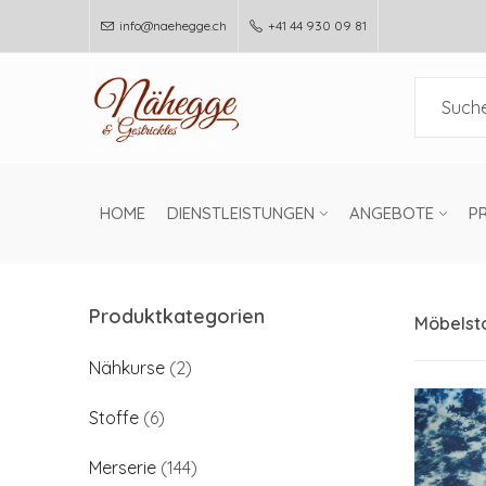
info@naehegge.ch
+41 44 930 09 81
HOME
DIENSTLEISTUNGEN
ANGEBOTE
P
Produktkategorien
Möbelst
Nähkurse
(2)
Stoffe
(6)
Merserie
(144)