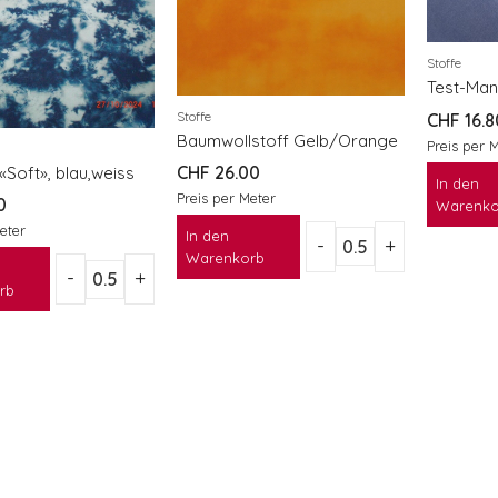
Stoffe
Stoffe
CHF
16.8
Baumwollstoff Gelb/Orange
Preis per 
CHF
26.00
 «Soft», blau,weiss
In den
Preis per Meter
0
Warenko
eter
In den
Warenkorb
rb
eXcellence 772
eXcellence 772
CHF
3'299.00
CHF
3'299.00
eXpressive 802
eXpressive 802
CHF
1'199.00
CHF
1'199.00