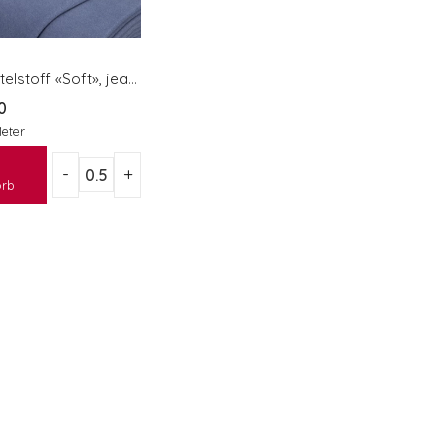
Test-Mantelstoff «Soft», jeansblau
0
Meter
rb