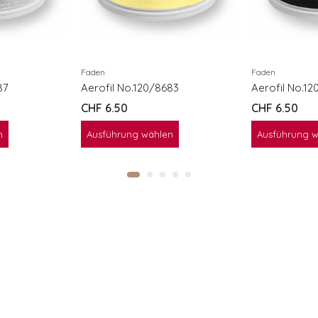
Faden
Faden
87
Aerofil No.120/8683
Aerofil No.1
CHF
6.50
CHF
6.50
n
Ausführung wählen
Ausführung 