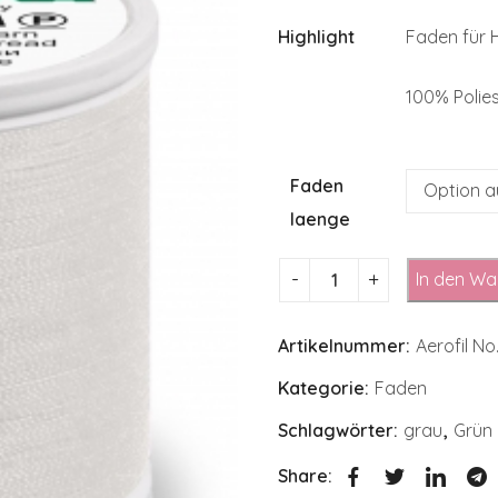
Highlight
Faden für
100% Polie
Faden
laenge
In den Wa
Artikelnummer:
Aerofil N
Kategorie:
Faden
Schlagwörter:
grau
,
Grün
Share: