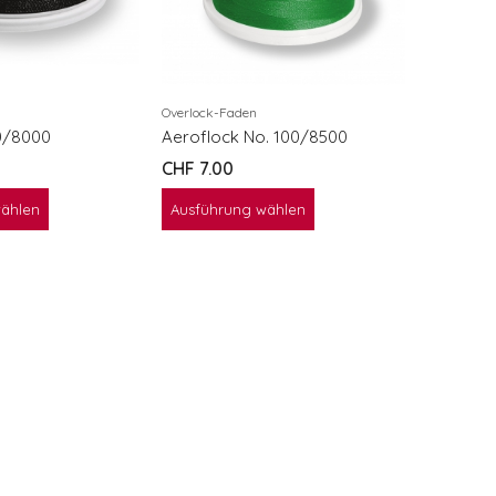
Aerofil 
CHF
6.5
Ausführ
Overlock-Faden
20/8000
Aeroflock No. 100/8500
CHF
7.00
wählen
Ausführung wählen