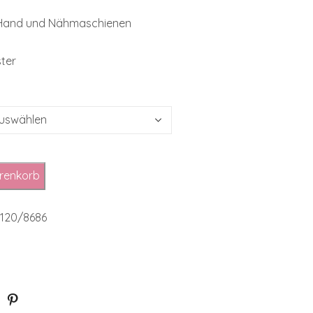
 Hand und Nähmaschienen
ster
renkorb
o.120/8686