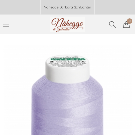
Nähegge Barbara Schluchter
0