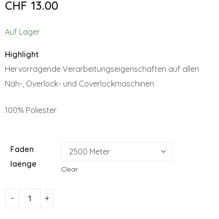
CHF
13.00
No.125/8990
CHF
13.00
CHF
13.00
Auf Lager
Highlight
Hervorragende Verarbeitungseigenschaften auf allen
Näh-, Overlock- und Coverlockmaschinen
100% Poliester
Faden
laenge
Clear