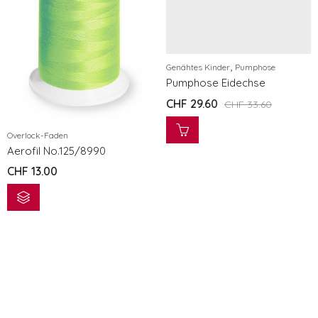
,
Genähtes Kinder
Pumphose
Pumphose Eidechse
CHF
29.60
CHF
33.60
Overlock-Faden
Aerofil No.125/8990
CHF
13.00