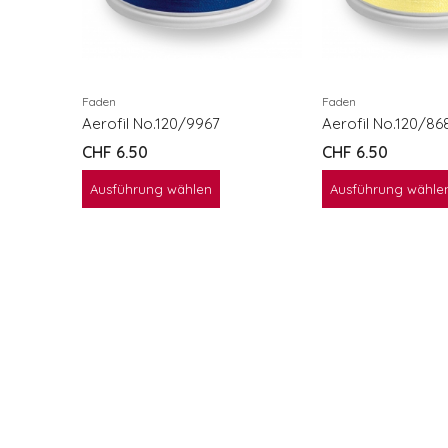
Faden
Faden
Aerofil No.120/9967
Aerofil No.120/86
CHF
6.50
CHF
6.50
Ausführung wählen
Ausführung wähle