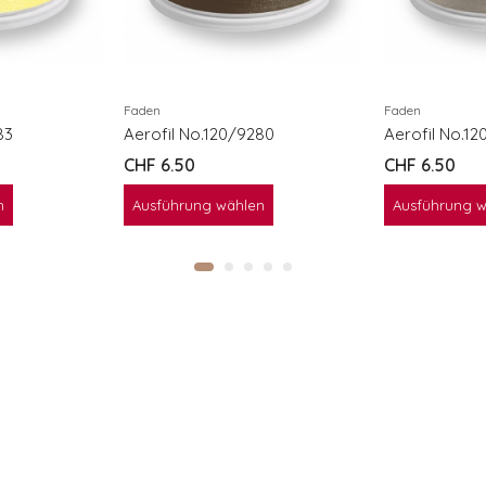
Faden
Faden
83
Aerofil No.120/9280
Aerofil No.1
CHF
6.50
CHF
6.50
n
Ausführung wählen
Ausführung 