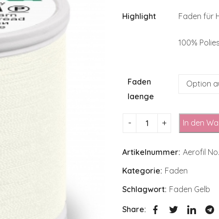
Highlight
Faden für
100% Polie
Faden
laenge
In den Wa
Artikelnummer:
Aerofil N
Kategorie:
Faden
Schlagwort:
Faden Gelb
Share: