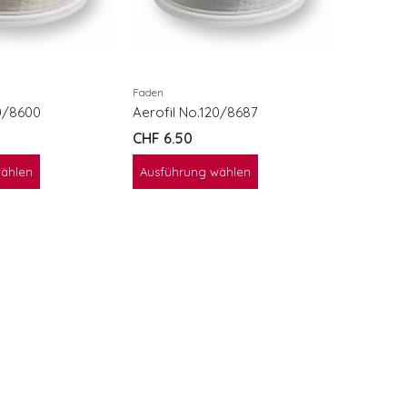
Aerofil 
CHF
6.5
Ausführ
Faden
20/8600
Aerofil No.120/8687
CHF
6.50
wählen
Ausführung wählen