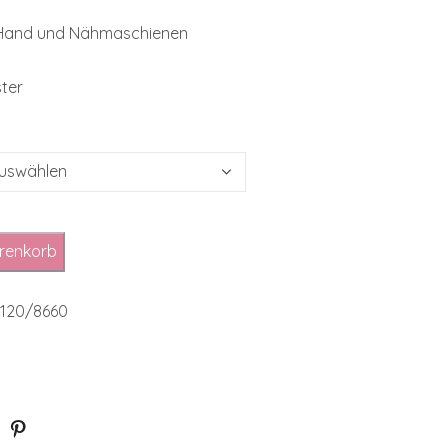
 Hand und Nähmaschienen
ster
renkorb
o.120/8660