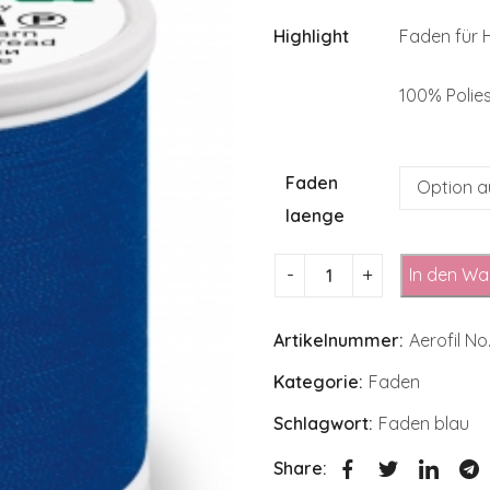
Highlight
Faden für
100% Polie
Faden
laenge
In den Wa
Artikelnummer:
Aerofil N
Kategorie:
Faden
Schlagwort:
Faden blau
Share: