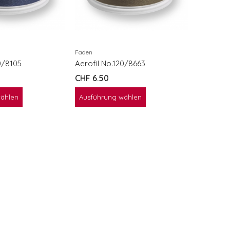
Aerofil 
CHF
6.5
Ausführ
Faden
0/8105
Aerofil No.120/8663
CHF
6.50
wählen
Ausführung wählen