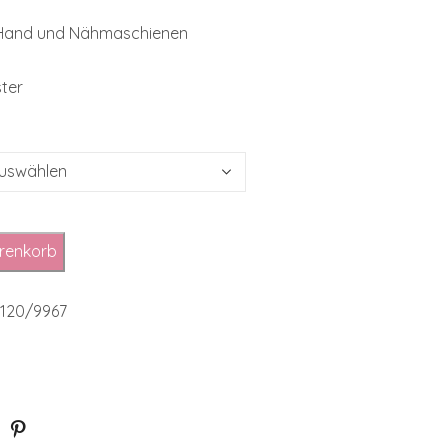
 Hand und Nähmaschienen
ster
renkorb
o.120/9967