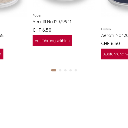
Faden
Aerofil No.120/9941
Faden
CHF
6.50
38
Aerofil No.12
Ausführung wählen
CHF
6.50
n
Ausführung 