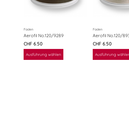
Faden
Faden
Aerofil No.120/9289
Aerofil No.120/89
CHF
6.50
CHF
6.50
Ausführung wählen
Ausführung wähle