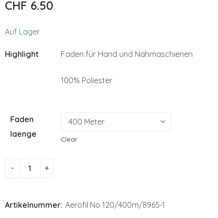
CHF
6.50
CHF
CHF
6.50
6.50
Auf Lager
Highlight
Faden für Hand und Nähmaschienen
100% Poliester
Faden
laenge
Clear
Artikelnummer:
Aerofil No 120/400m/8965-1