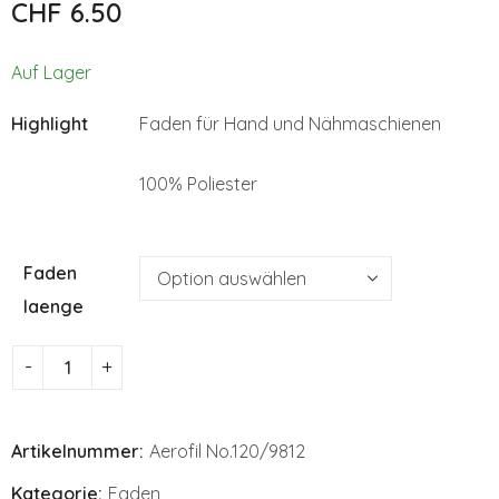
CHF
6.50
CHF
CHF
6.50
6.50
Auf Lager
Highlight
Faden für Hand und Nähmaschienen
100% Poliester
Faden
laenge
Artikelnummer:
Aerofil No.120/9812
Kategorie:
Faden