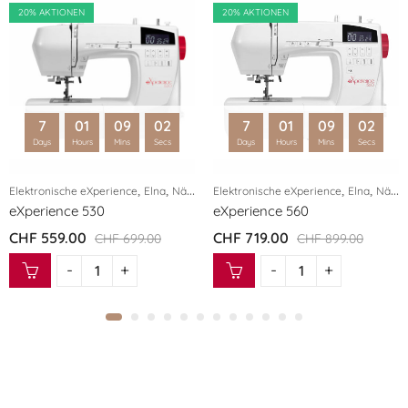
20
% AKTIONEN
20
% AKTIONEN
7
01
09
01
7
01
09
01
Days
Hours
Mins
Secs
Days
Hours
Mins
Secs
,
,
,
,
Elektronische eXperience
Elna
Nähmaschinen
Elektronische eXperience
Elna
Nähmaschinen
eXperience 530
eXperience 560
CHF
559.00
CHF
719.00
CHF
699.00
CHF
899.00