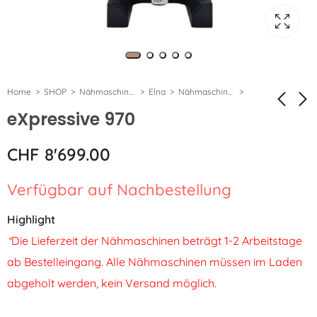
Home
SHOP
Nähmaschinen
Elna
Nähmaschinen & Stickmaschinen
eXpressive 970
eXpressive 850
eXplore 340S
CHF
8'699.00
CHF
CHF
2'799.00
569.00
Verfügbar auf Nachbestellung
Highlight
*
Die Lieferzeit der Nähmaschinen beträgt 1-2 Arbeitstage
ab Bestelleingang. Alle Nähmaschinen müssen im Laden
abgeholt werden, kein Versand möglich.