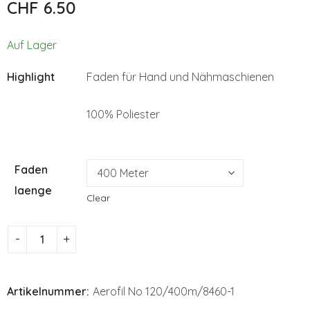
CHF
6.50
CHF
CHF
6.50
6.50
Auf Lager
Highlight
Faden für Hand und Nähmaschienen
100% Poliester
Faden
laenge
Clear
Artikelnummer:
Aerofil No 120/400m/8460-1