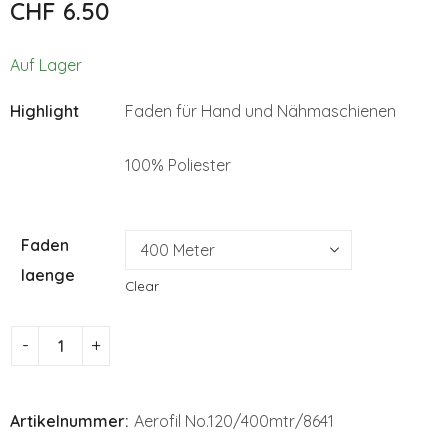
CHF
6.50
No.120/8230
CHF
6.50
CHF
6.00
Auf Lager
Highlight
Faden für Hand und Nähmaschienen
100% Poliester
Faden
laenge
Clear
Artikelnummer:
Aerofil No.120/400mtr/8641